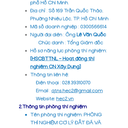
phố Hồ Chí Minh.
Địa chỉ : Số 169 Trần Quốc Thảo,
Phường Nhiêu Lộc, TP. Hồ Chí Minh
Mã số doanh nghiệp : 0300566614
Người đại diện : Ông
Lê Văn Quốc
Chức danh : Tổng Giám đốc
Hồ sơ năng lực phòng thí nghiệm:
[HSCBTTNL – Hoạt động thí
nghiệm CN Xây Dựng]
Thông tin liên hệ:
Điện thoại : 028.39310070
Email :
qtns.hec2@gmail.com
Website:
hec2.vn
2.Thông tin phòng thí nghiệm
Tên phòng thí nghiệm: PHÒNG
THÍ NGHIỆM CƠ LÝ ĐẤT ĐÁ VÀ