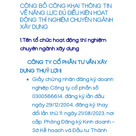
CÔNG BỐ CÔNG KHAI THÔNG TIN
VỀ NĂNG LỰC ĐỦ ĐIỀU KIỆN HOẠT
ĐỘNG THÍ NGHIỆM CHUYÊN NGÀNH
XÂY DỰNG
1.Tên tổ chức hoạt động thí nghiệm
chuyên ngành xây dựng
CÔNG TY CỔ PHẦN TƯ VẤN XÂY
DỰNG THUỶ LỢI II
Giấy chứng nhận đăng ký doanh
nghiệp Công ty cổ phần số
0300566614, đăng ký lần đầu:
ngày 29/12/2004, đăng ký thay
đổi lần thứ 11: ngày 21/08/2023, nơi
cấp: Phòng Đăng ký Kinh doanh –
Sở Kế hoạch và Đầu tư Thành