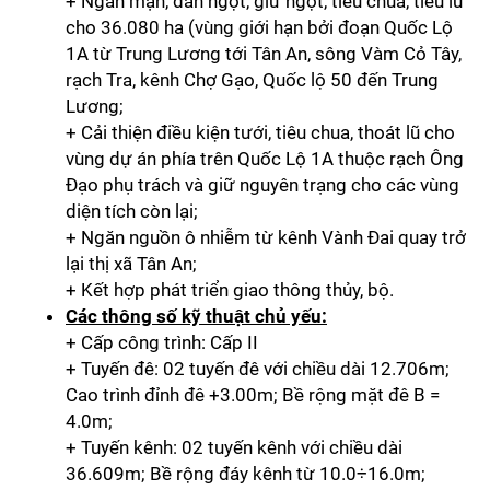
+ Ngăn mặn, dẫn ngọt, giữ ngọt, tiêu chua, tiêu lũ
cho 36.080 ha (vùng giới hạn bởi đoạn Quốc Lộ
1A từ Trung Lương tới Tân An, sông Vàm Cỏ Tây,
rạch Tra, kênh Chợ Gạo, Quốc lộ 50 đến Trung
Lương;
+ Cải thiện điều kiện tưới, tiêu chua, thoát lũ cho
vùng dự án phía trên Quốc Lộ 1A thuộc rạch Ông
Đạo phụ trách và giữ nguyên trạng cho các vùng
diện tích còn lại;
+ Ngăn nguồn ô nhiễm từ kênh Vành Đai quay trở
lại thị xã Tân An;
+ Kết hợp phát triển giao thông thủy, bộ.
Các thông số kỹ thuật chủ yếu:
+ Cấp công trình: Cấp II
+ Tuyến đê: 02 tuyến đê với chiều dài 12.706m;
Cao trình đỉnh đê +3.00m; Bề rộng mặt đê B =
4.0m;
+ Tuyến kênh: 02 tuyến kênh với chiều dài
36.609m; Bề rộng đáy kênh từ 10.0÷16.0m;