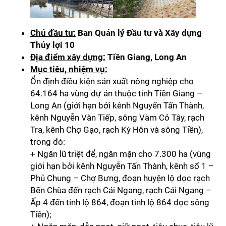
Chủ đầu tư:
Ban Quản lý Đầu tư và Xây dựng
Thủy lợi 10
Địa điểm xây dựng:
Tiền Giang, Long An
Mục tiêu, nhiệm vụ:
Ổn định điều kiện sản xuất nông nghiệp cho
64.164 ha vùng dự án thuộc tỉnh Tiền Giang –
Long An (giới hạn bởi kênh Nguyến Tấn Thành,
kênh Nguyễn Văn Tiếp, sông Vàm Cỏ Tây, rạch
Tra, kênh Chợ Gạo, rạch Kỳ Hôn và sông Tiền),
trong đó:
+ Ngăn lũ triệt để, ngăn mặn cho 7.300 ha (vùng
giới hạn bởi kênh Nguyễn Tấn Thành, kênh số 1 –
Phủ Chung – Chợ Bưng, đoạn huyện lộ dọc rạch
Bến Chùa đến rạch Cái Ngang, rạch Cái Ngang –
Ấp 4 đến tỉnh lộ 864, đoạn tỉnh lộ 864 dọc sông
Tiền);