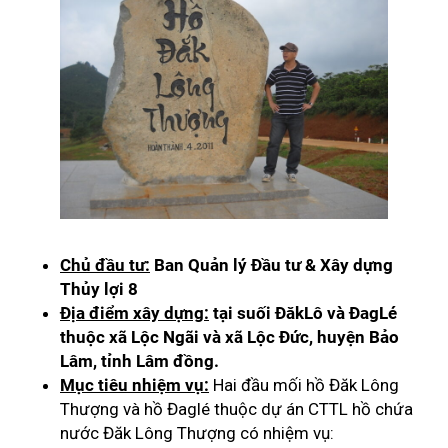
Chủ đầu tư:
Ban Quản lý Đầu tư & Xây dựng
Thủy lợi 8
Địa điểm xây dựng:
tại suối ĐăkLô và ĐagLé
thuộc xã Lộc Ngãi và xã Lộc Đức, huyện Bảo
Lâm, tỉnh Lâm đồng.
Mục tiêu nhiệm vụ:
Hai đầu mối hồ Đăk Lông
Thượng và hồ Đaglé thuộc dự án CTTL hồ chứa
nước Đăk Lông Thượng có nhiệm vụ: