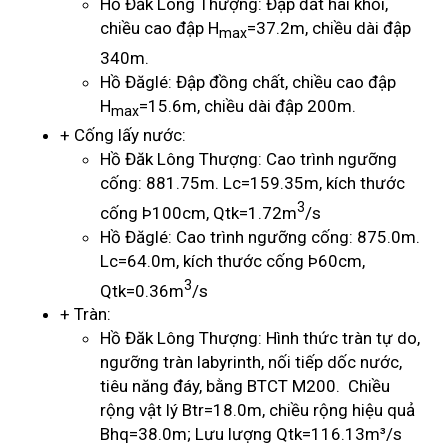
Hồ Đăk Lông Thượng: Đập đất hai khối,
chiều cao đập H
=37.2m, chiều dài đập
max
340m.
Hồ Đăglé: Đập đồng chất, chiều cao đập
H
=15.6m, chiều dài đập 200m.
max
+ Cống lấy nước:
Hồ Đăk Lông Thượng: Cao trình ngưỡng
cống: 881.75m. Lc=159.35m, kích thước
3
cống Þ100cm, Qtk=1.72m
/s
Hồ Đăglé: Cao trình ngưỡng cống: 875.0m.
Lc=64.0m, kích thước cống Þ60cm,
3
Qtk=0.36m
/s
+ Tràn:
Hồ Đăk Lông Thượng: Hình thức tràn tự do,
ngưỡng tràn labyrinth, nối tiếp dốc nước,
tiêu năng đáy, bằng BTCT M200. Chiều
rộng vật lý Btr=18.0m, chiều rộng hiệu quả
Bhq=38.0m; Lưu lượng Qtk=116.13m³/s