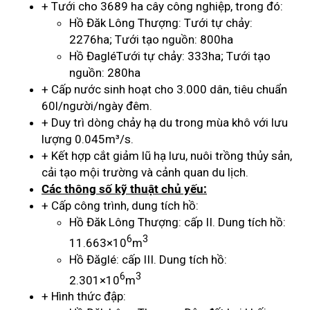
+ Tưới cho 3689 ha cây công nghiệp, trong đó:
Hồ Đăk Lông Thượng: Tưới tự chảy:
2276ha; Tưới tạo nguồn: 800ha
Hồ ĐagléTưới tự chảy: 333ha; Tưới tạo
nguồn: 280ha
+ Cấp nước sinh hoạt cho 3.000 dân, tiêu chuẩn
60l/người/ngày đêm.
+ Duy trì dòng chảy hạ du trong mùa khô với lưu
lượng 0.045m³/s.
+ Kết hợp cắt giảm lũ hạ lưu, nuôi trồng thủy sản,
cải tạo mội trường và cảnh quan du lịch.
Các thông số kỹ thuật chủ yếu:
+ Cấp công trình, dung tích hồ:
Hồ Đăk Lông Thượng: cấp II. Dung tích hồ:
6
3
11.663×10
m
Hồ Đăglé: cấp III. Dung tích hồ:
6
3
2.301×10
m
+ Hình thức đập: