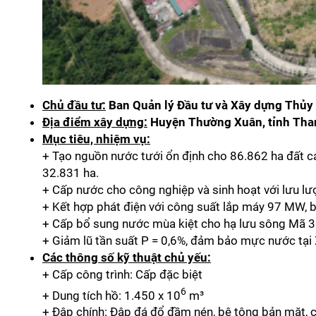
Chủ đầu tư:
Ban Quản lý Đầu tư và Xây dựng Thủy 
Địa điểm xây dựng:
Huyện Thường Xuân, tỉnh Tha
Mục tiêu, nhiệm vụ:
+ Tạo nguồn nước tưới ổn định cho 86.862 ha đất 
32.831 ha.
+ Cấp nước cho công nghiệp và sinh hoạt với lưu l
+ Kết hợp phát điện với công suất lắp máy 97 MW, 
+ Cấp bổ sung nước mùa kiệt cho hạ lưu sông Mã 30
+ Giảm lũ tần suất P = 0,6%, đảm bảo mực nước tạ
Các thông số kỹ thuật chủ yếu:
+ Cấp công trình: Cấp đặc biệt
6
+ Dung tích hồ: 1.450 x 10
m³
+ Đập chính: Đập đá đổ đầm nén, bê tông bản mặt, 