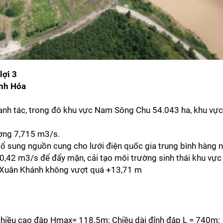
lợi 3
nh Hóa
canh tác, trong đó khu vực Nam Sông Chu 54.043 ha, khu v
ượng 7,715 m3/s.
bổ sung nguồn cung cho lưới điện quốc gia trung bình hàng
,42 m3/s để đẩy mặn, cải tạo môi trường sinh thái khu vực 
i Xuân Khánh không vượt quá +13,71 m
chiều cao đập Hmax= 118.5m; Chiều dài đỉnh đập L = 740m;