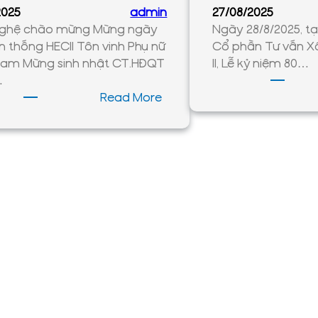
chuyên
2025
admin
27/08/2025
ngành
ghệ chào mừng Mừng ngày
Ngày 28/8/2025, tạ
xây
n thống HECII Tôn vinh Phụ nữ
Cổ phần Tư vấn Xâ
dựng
Nam Mừng sinh nhật CT.HĐQT
II, Lễ kỷ niệm 80…
…
:
Read More
Ngày
truyền
thống
HECII