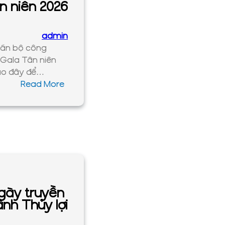
n niên 2026
admin
cán bộ công
i Gala Tân niên
ào đây để…
:
Read More
Tân
niên
2026
gày truyền
nh Thủy lợi