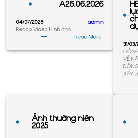
A26.06.2026
HE
lự
c
04/07/2026
admin
d
Recap Video Hình ảnh
:
Read More
A26.06.2026
31/03
CÔNG
VỀ NĂ
ĐỘNG
XÂY 
Ảnh thường niên
2025