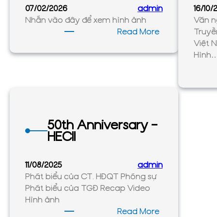
07/02/2026
admin
16/10/
Nhấn vào đây để xem hình ảnh
Văn n
:
Read More
Truyề
Ảnh
Việt 
thường
Hình
niên
2025
50th Anniversary –
HECII
11/08/2025
admin
Phát biểu của CT. HĐQT Phóng sự
Phát biểu của TGĐ Recap Video
Hình ảnh
:
Read More