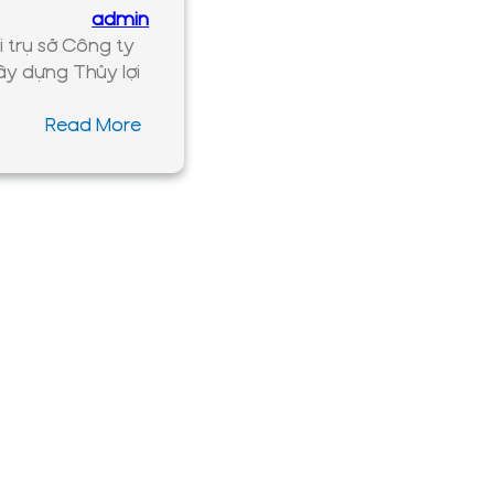
admin
i trụ sở Công ty
y dựng Thủy lợi
:
Read More
80
năm
ngày
truyền
thống
ngành
Thủy
lợi