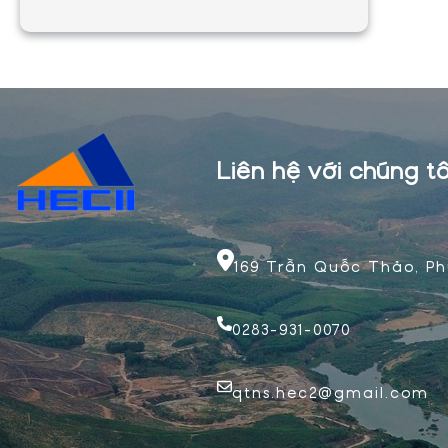
50th
Anniversary
–
HECII
Liên hệ với chúng tô
169 Trần Quốc Thảo, Ph
0283-931-0070
qtns.hec2@gmail.com