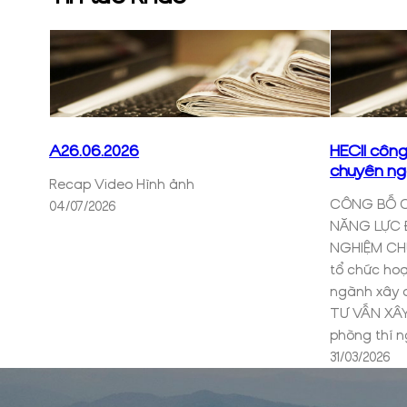
A26.06.2026
HECII công
chuyên ng
Recap Video Hình ảnh
CÔNG BỐ C
04/07/2026
NĂNG LỰC Đ
NGHIỆM CH
tổ chức ho
ngành xâ
TƯ VẤN XÂY 
phòng thí 
31/03/2026