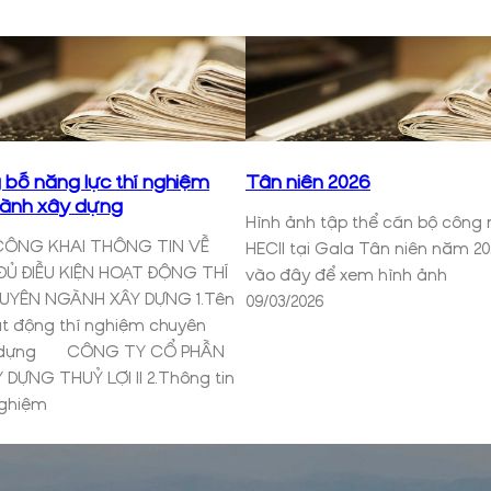
 bố năng lực thí nghiệm
Tân niên 2026
ành xây dựng
Hình ảnh tập thể cán bộ công 
ÔNG KHAI THÔNG TIN VỀ
HECII tại Gala Tân niên năm 2
Ủ ĐIỀU KIỆN HOẠT ĐỘNG THÍ
vào đây để xem hình ảnh
UYÊN NGÀNH XÂY DỰNG 1.Tên
09/03/2026
ạt động thí nghiệm chuyên
y dựng CÔNG TY CỔ PHẦN
DỰNG THUỶ LỢI II 2.Thông tin
nghiệm