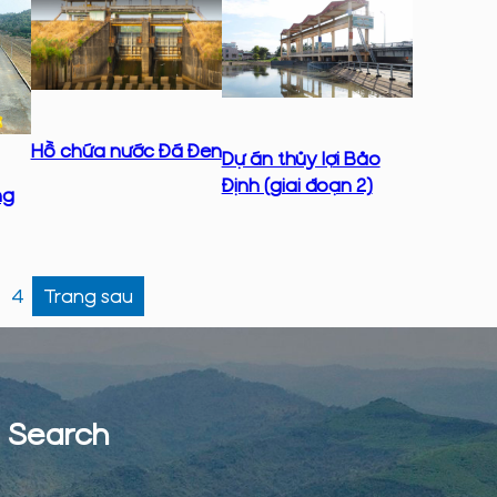
Hồ chứa nước Đá Đen
Dự án thủy lợi Bảo
Định (giai đoạn 2)
ng
4
Trang sau
Search