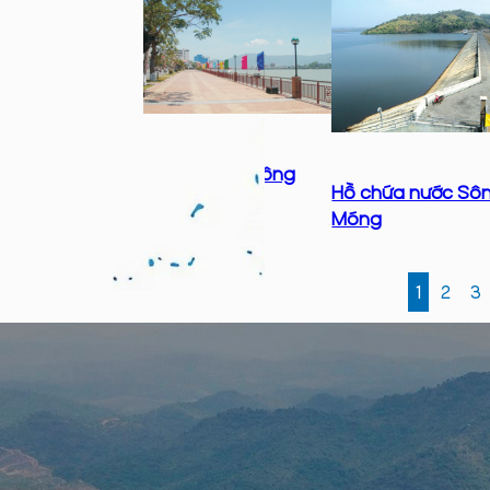
Kè bờ đông Sông
Hồ chứa nước Sô
Hàn
Móng
1
2
3